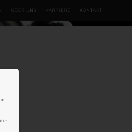
N
ÜBER UNS
KARRIERE
KONTAKT
he
 die