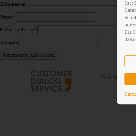
Ihre 
Kommentar
Daten
Name
*
Schal
ände
E-Mail-Adresse
*
Die 
JavaS
Website
Copyright © Con
Date