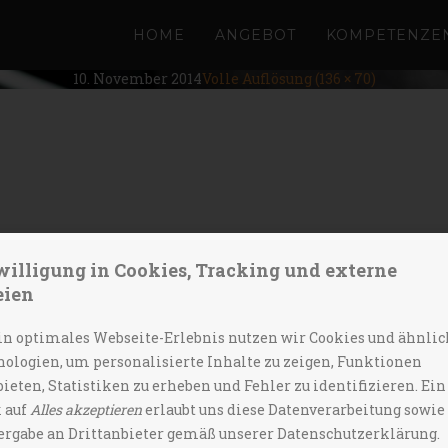
CDS
HOME
ANGEBOT
KOMPETENZE
10. November 2014
Volle Auflösung (136 × 70)
Felder sind mit
*
markiert
willigung in Cookies, Tracking und externe
eien
in optimales Webseite-Erlebnis nutzen wir Cookies und ähnlic
ologien, um personalisierte Inhalte zu zeigen, Funktionen
ieten, Statistiken zu erheben und Fehler zu identifizieren. Ein
 auf
Alles akzeptieren
erlaubt uns diese Datenverarbeitung sowie
rgabe an Drittanbieter gemäß unserer Datenschutzerklärung.