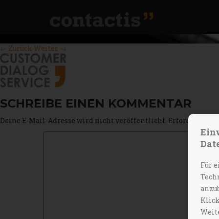
←
Zurück
Weiter
→
SCHREIBE EINEN KOMMENTAR
Deine E-Mail-Adresse wird nicht veröffentlicht.
Erforderliche 
Ein
Dat
Für e
Techn
anzub
Klick
Weite