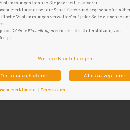
Zustimmungen können Sie jederzeit in unserer
schutzerklärung über die Schaltfläche und gegebenenfalls über
tfläche 'Zustimmungen verwalten' auf jeder Seite einsehen un
rn.
Option
Weitere Einstellungen
erfordert die Unterstützung von
cript.
Weitere Einstellungen
tactis 2026
Datenschu
nschutzerklärung
Impressum