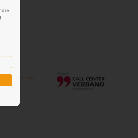
 die
d
tz
Impressum