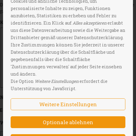
Cookies und ähnliche Technologien, um
Deine E-Mail-Adresse wird nicht veröffentlicht.
Erforderliche
personalisierte Inhalte zu zeigen, Funktionen
Felder sind mit
*
markiert
anzubieten, Statistiken zu erheben und Fehler zu
Kommentar
identifizieren. Ein Klick auf
Alles akzeptieren
erlaubt
uns diese Datenverarbeitung sowie die Weitergabe an
Drittanbieter gemäß unserer Datenschutzerklärung.
Ihre Zustimmungen können Sie jederzeit in unserer
Datenschutzerklärung über die Schaltfläche und
gegebenenfalls über die Schaltfläche
'Zustimmungen verwalten' auf jeder Seite einsehen
und ändern.
Die Option
Weitere Einstellungen
erfordert die
Unterstützung von JavaScript.
Name
*
Weitere Einstellungen
E-Mail-Adresse
*
Website