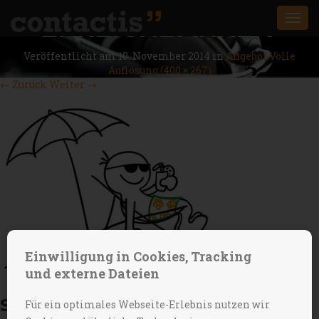
ERREICHBARKEIT
Togg
navi
Veröffentlicht am
10. November 2014
in
Angebot
.
Volle
Auflösung (400 × 267)
←
Zurück
Weiter
→
Einwilligung in Cookies, Tracking
und externe Dateien
SCHREIBE EINEN KOMMENTAR
Für ein optimales Webseite-Erlebnis nutzen wir