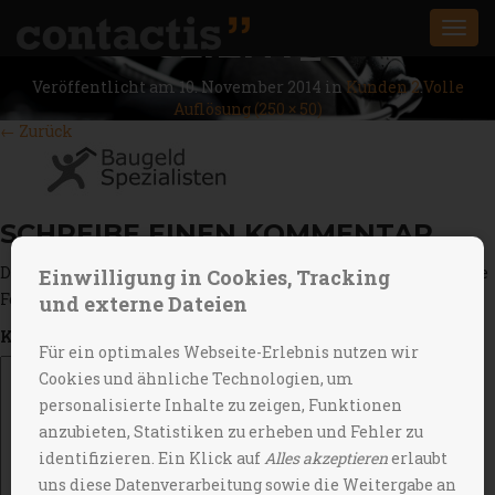
CLIENT_8
Togg
navi
Veröffentlicht am
10. November 2014
in
Kunden 2
.
Volle
Auflösung (250 × 50)
←
Zurück
SCHREIBE EINEN KOMMENTAR
Deine E-Mail-Adresse wird nicht veröffentlicht.
Erforderliche
Einwilligung in Cookies, Tracking
Felder sind mit
*
markiert
und externe Dateien
Kommentar
Für ein optimales Webseite-Erlebnis nutzen wir
Cookies und ähnliche Technologien, um
personalisierte Inhalte zu zeigen, Funktionen
anzubieten, Statistiken zu erheben und Fehler zu
identifizieren. Ein Klick auf
Alles akzeptieren
erlaubt
uns diese Datenverarbeitung sowie die Weitergabe an